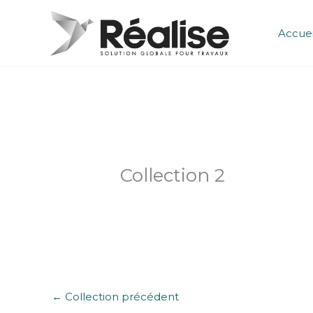
Aller
au
Accuei
contenu
Collection 2
←
Collection précédent