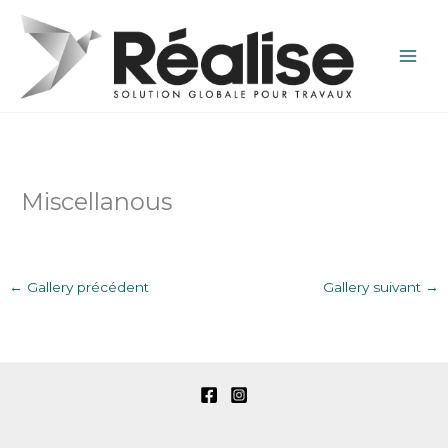
Aller
au
contenu
Miscellanous
←
Gallery précédent
Gallery suivant
→