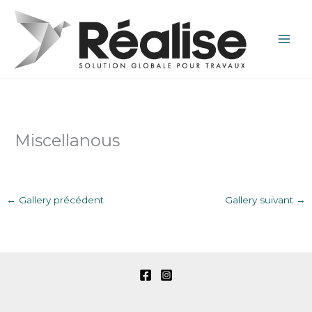
Aller
au
contenu
Miscellanous
←
Gallery précédent
Gallery suivant
→