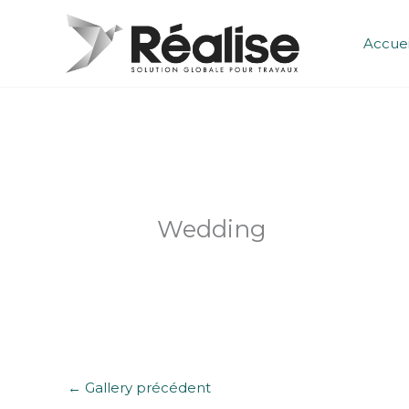
Aller
au
Accuei
contenu
Wedding
←
Gallery précédent