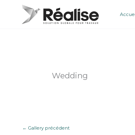
Aller
au
Accuei
contenu
Wedding
←
Gallery précédent